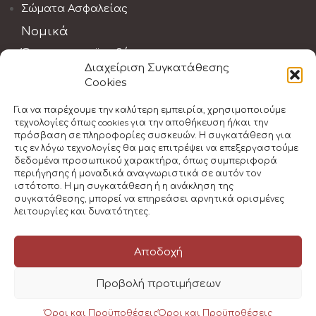
Σώματα Ασφαλείας
Νομικά
Όροι και προϋποθέσεις
Διαχείριση Συγκατάθεσης
Αποποίηση ευθύνης
Cookies
Νομοθεσία Α' Βοηθειών
Πολιτική Ακύρωσης
Για να παρέχουμε την καλύτερη εμπειρία, χρησιμοποιούμε
τεχνολογίες όπως cookies για την αποθήκευση ή/και την
πρόσβαση σε πληροφορίες συσκευών. Η συγκατάθεση για
τις εν λόγω τεχνολογίες θα μας επιτρέψει να επεξεργαστούμε
δεδομένα προσωπικού χαρακτήρα, όπως συμπεριφορά
περιήγησης ή μοναδικά αναγνωριστικά σε αυτόν τον
ιστότοπο. Η μη συγκατάθεση ή η ανάκληση της
συγκατάθεσης, μπορεί να επηρεάσει αρνητικά ορισμένες
λειτουργίες και δυνατότητες.
Αποδοχή
© 2026 Athens First Aid Training | All Rights
Reserved
Προβολή προτιμήσεων
A Wellness Spot Company
Όροι και Προϋποθέσεις
Όροι και Προϋποθέσεις