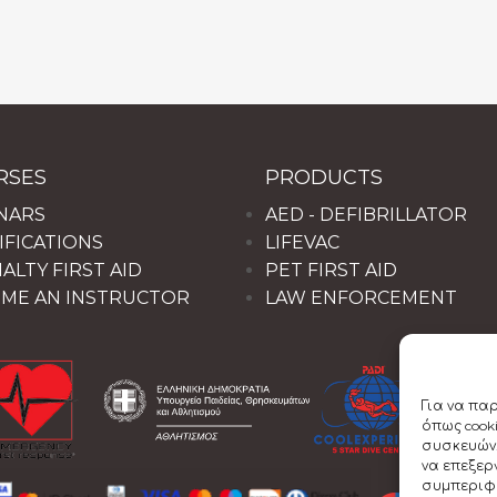
RSES
PRODUCTS
NARS
AED - DEFIBRILLATOR
IFICATIONS
LIFEVAC
ALTY FIRST AID
PET FIRST AID
ME AN INSTRUCTOR
LAW ENFORCEMENT
Για να πα
όπως cook
συσκευών.
να επεξε
συμπεριφο