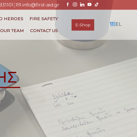
831101
info@first-aid.gr
ID HEROES
FIRE SAFETY
EL
E-Shop
OUR TEAM
CONTACT US
ΗΣ