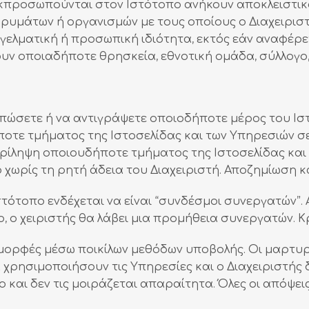
κπροσωπούνται στον Ιστότοπο ανήκουν αποκλειστικ
ρυμάτων ή οργανισμών με τους οποίους ο Διαχειριστή
γγελματική ή προσωπική ιδιότητα, εκτός εάν αναφέρ
ν οποιαδήποτε θρησκεία, εθνοτική ομάδα, σύλλογο, 
υπώσετε ή να αντιγράψετε οποιοδήποτε μέρος του Ισ
τε τμήματος της Ιστοσελίδας και των Υπηρεσιών σε 
ερίληψη οποιουδήποτε τμήματος της Ιστοσελίδας και
χωρίς τη ρητή άδεια του Διαχειριστή. Αποζημίωση κ
ότοπο ενδέχεται να είναι “συνδέσμοι συνεργατών”. Α
, ο χειριστής θα λάβει μια προμήθεια συνεργατών. Κ
μορφές μέσω ποικίλων μεθόδων υποβολής. Οι μαρτυρ
χρησιμοποιήσουν τις Υπηρεσίες και ο Διαχειριστής δε
 και δεν τις μοιράζεται απαραίτητα. Όλες οι απόψει