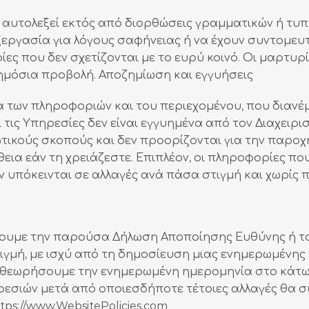
ι αυτολεξεί εκτός από διορθώσεις γραμματικών ή τ
εργασία για λόγους σαφήνειας ή να έχουν συντομευτ
ς που δεν σχετίζονται με το ευρύ κοινό. Οι μαρτυρ
ημόσια προβολή. Αποζημίωση και εγγυήσεις
τα των πληροφοριών και του περιεχομένου, που διανέ
τις Υπηρεσίες δεν είναι εγγυημένα από τον Διαχειρι
τικούς σκοπούς και δεν προορίζονται για την παροχ
ια εάν τη χρειάζεστε. Επιπλέον, οι πληροφορίες που
ν υπόκεινται σε αλλαγές ανά πάσα στιγμή και χωρίς 
ουμε την παρούσα Δήλωση Αποποίησης Ευθύνης ή του
τιγμή, με ισχύ από τη δημοσίευση μιας ενημερωμένη
αθεωρήσουμε την ενημερωμένη ημερομηνία στο κάτω 
ρεσιών μετά από οποιεσδήποτε τέτοιες αλλαγές θα σ
tps://www.WebsitePolicies.com