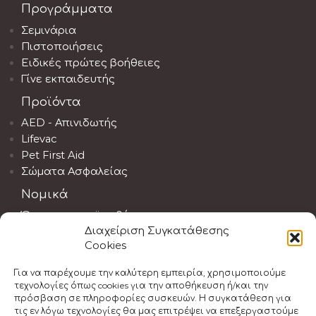
Προγράμματα
Σεμινάρια
Πιστοποιήσεις
Ειδικές πρώτες βοήθειες
Γίνε εκπαιδευτής
Προϊόντα
AED - Απινιδωτής
Lifevac
Pet First Aid
Σώματα Ασφαλείας
Νομικά
Όροι και προϋποθέσεις
Διαχείριση Συγκατάθεσης
Αποποίηση ευθύνης
Cookies
Νομοθεσία Α' Βοηθειών
Πολιτική Ακύρωσης
Για να παρέχουμε την καλύτερη εμπειρία, χρησιμοποιούμε
τεχνολογίες όπως cookies για την αποθήκευση ή/και την
πρόσβαση σε πληροφορίες συσκευών. Η συγκατάθεση για
τις εν λόγω τεχνολογίες θα μας επιτρέψει να επεξεργαστούμε