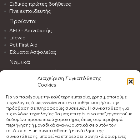
Ειδικές πρώτες βοήθειες
Γίνε εκπαιδευτής
Προϊόντα
AED - Απινιδωτής
Lifevac
Pet First Aid
Σώματα Ασφαλείας
Νομικά
Όροι και προϋποθέσεις
Διαχείριση Συγκατάθεσης
Αποποίηση ευθύνης
Cookies
Νομοθεσία Α' Βοηθειών
Πολιτική Ακύρωσης
Για να παρέχουμε την καλύτερη εμπειρία, χρησιμοποιούμε
τεχνολογίες όπως cookies για την αποθήκευση ή/και την
πρόσβαση σε πληροφορίες συσκευών. Η συγκατάθεση για
τις εν λόγω τεχνολογίες θα μας επιτρέψει να επεξεργαστούμε
δεδομένα προσωπικού χαρακτήρα, όπως συμπεριφορά
περιήγησης ή μοναδικά αναγνωριστικά σε αυτόν τον
ιστότοπο. Η μη συγκατάθεση ή η ανάκληση της
συγκατάθεσης, μπορεί να επηρεάσει αρνητικά ορισμένες