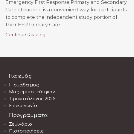
Emergency First Response Primary and Secondary
Care eLearning is a convenient way for participants
to complete the independent study portion of
their EFR Primary Care...
Continue Reading
Για εμάς
Η ομάδα μας
Μας εμπιστεύτηκαν
Τιμοκατάλογος 2026
Επικοινωνία
Προγράμματα
Σεμινάρια
Πιστοποιήσεις