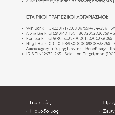
Δυνατότητα εξόφλησης σε
άτοκες δόσεις
για 
ΕΤΑΙΡΙΚΟΙ ΤΡΑΠΕΖΙΚΟΙ ΛΟΓΑΡΙΑΣΜΟΙ:
Win Bank: GR2201717550006755147744296 – 
Alpha Bank: GR2901401180118002002020759 –
Eurobank: GR8802603750000190200388056 –
Nbg Ι-Bank: GR1201106980000069800563756 
Δικαιούχος:
Ευθύμης Γκαντής –
Beneficiary:
Efth
IRIS ΤΙΝ 124724245 – Selection Επιχείρηση (10
Για εμάς
Προ
Η ομάδα μας
Σεμι