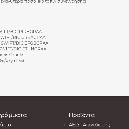
μεγαλύτερα ποσά (κατόπιν συνεννόησης)
SWIFT/BIC PIRBGRAA
 SWIFT/BIC CRBAGRAA
 SWIFT/BIC EFGBGRAA
– SWIFT/BIC ETHNGRAA
imis Gkantis
00€/day max)
γράμματα
Προϊόντα
νάρια
AED - Απινιδωτής