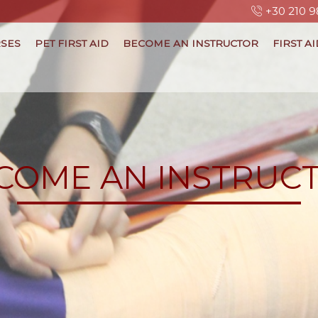
+30 210 9
SES
PET FIRST AID
BECOME AN INSTRUCTOR
FIRST A
COME AN INSTRUC