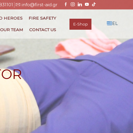
831101
info@first-aid.gr
ID HEROES
FIRE SAFETY
EL
E-Shop
OUR TEAM
CONTACT US
TOR