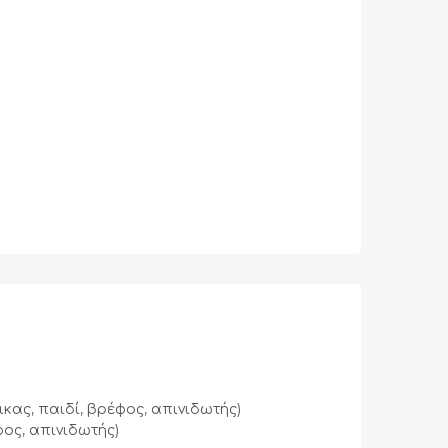
κας, παιδί, βρέφος, απινιδωτής)
φος, απινιδωτής)