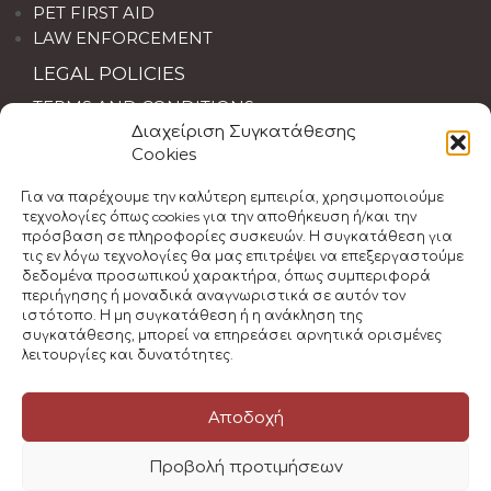
PET FIRST AID
LAW ENFORCEMENT
LEGAL POLICIES
TERMS AND CONDITIONS
Διαχείριση Συγκατάθεσης
LIABILITY DISCLAIMER
Cookies
Νομοθεσία Α' Βοηθειών
CANCELLATION POLICY
Για να παρέχουμε την καλύτερη εμπειρία, χρησιμοποιούμε
τεχνολογίες όπως cookies για την αποθήκευση ή/και την
πρόσβαση σε πληροφορίες συσκευών. Η συγκατάθεση για
τις εν λόγω τεχνολογίες θα μας επιτρέψει να επεξεργαστούμε
δεδομένα προσωπικού χαρακτήρα, όπως συμπεριφορά
περιήγησης ή μοναδικά αναγνωριστικά σε αυτόν τον
ιστότοπο. Η μη συγκατάθεση ή η ανάκληση της
συγκατάθεσης, μπορεί να επηρεάσει αρνητικά ορισμένες
λειτουργίες και δυνατότητες.
Αποδοχή
© 2026 Athens First Aid Training | All Rights
Reserved
Προβολή προτιμήσεων