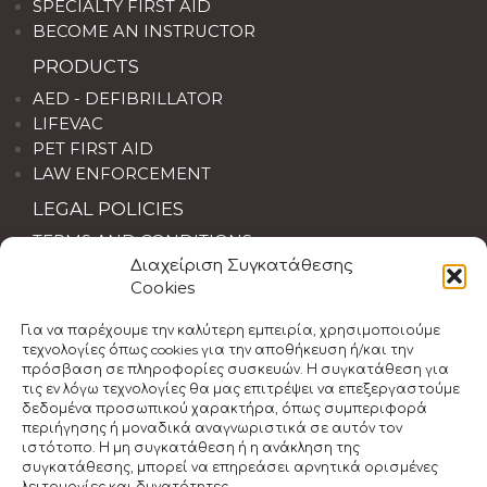
SPECIALTY FIRST AID
BECOME AN INSTRUCTOR
PRODUCTS
AED - DEFIBRILLATOR
LIFEVAC
PET FIRST AID
LAW ENFORCEMENT
LEGAL POLICIES
TERMS AND CONDITIONS
Διαχείριση Συγκατάθεσης
LIABILITY DISCLAIMER
Cookies
Νομοθεσία Α' Βοηθειών
CANCELLATION POLICY
Για να παρέχουμε την καλύτερη εμπειρία, χρησιμοποιούμε
τεχνολογίες όπως cookies για την αποθήκευση ή/και την
πρόσβαση σε πληροφορίες συσκευών. Η συγκατάθεση για
τις εν λόγω τεχνολογίες θα μας επιτρέψει να επεξεργαστούμε
δεδομένα προσωπικού χαρακτήρα, όπως συμπεριφορά
περιήγησης ή μοναδικά αναγνωριστικά σε αυτόν τον
ιστότοπο. Η μη συγκατάθεση ή η ανάκληση της
συγκατάθεσης, μπορεί να επηρεάσει αρνητικά ορισμένες
λειτουργίες και δυνατότητες.